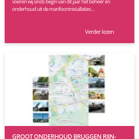
voeren wij sinds begin van dit jaar het beheer en
onderhoud uit de marifooninistallaties…
Verder lezen
GROOT ONDERHOUD BRUGGEN RIJN-